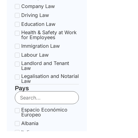
Company Law
Driving Law
Education Law
Health & Safety at Work
for Employees
Immigration Law
Labour Law
Landlord and Tenant
Law
Legalisation and Notarial
Law
Pays
National Health Service
Law
State pension Law
Espacio Económico
Tax Law
Europeo
Uncategorized
Albania
Tax Code Individuals
Italia