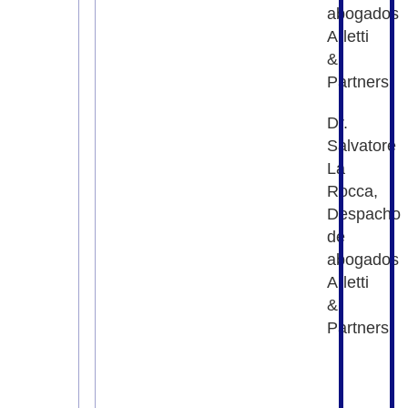
abogados
Arletti
&
Partners
Dr.
Salvatore
La
Rocca,
Despacho
de
abogados
Arletti
&
Partners