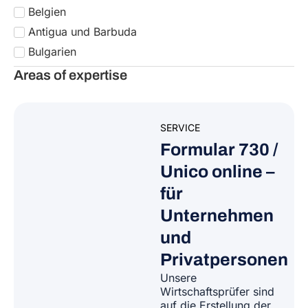
und
Privatpersonen
Unsere
Wirtschaftsprüfer sind
auf die Erstellung der
Steuererklärung
und
des Formulars 730
online
spezialisiert:
verfügbar sowohl für
Unternehmen als auch
für Privatpersonen
ZUM SERVICE
GEHEN