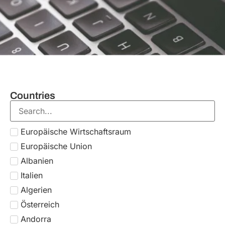
Countries
Areas of expertise
SERVICE
Formular 730 /
Unico online –
für
Unternehmen