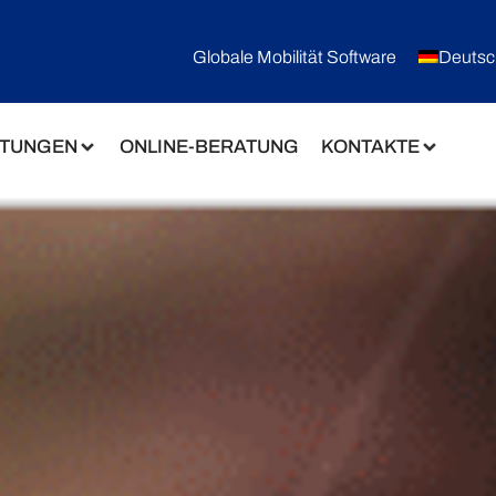
Globale Mobilität Software
Deutsc
STUNGEN
ONLINE-BERATUNG
KONTAKTE