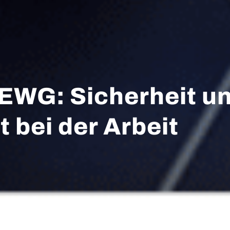
/EWG: Sicherheit u
 bei der Arbeit