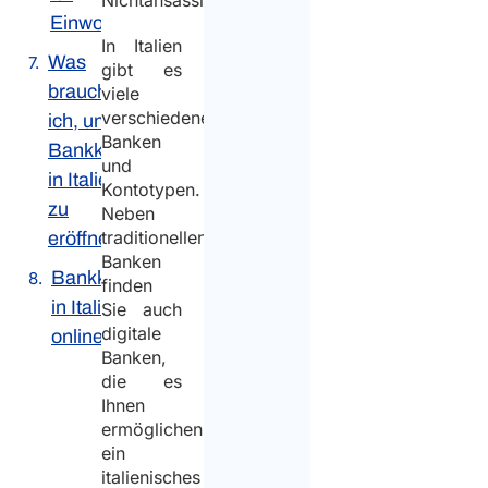
Nichtansässige.
Einwohner
In Italien
Was
gibt es
brauche
viele
verschiedene
ich, um ein
Banken
Bankkonto
und
in Italien
Kontotypen.
zu
Neben
traditionellen
eröffnen?
Banken
Bankkonto
finden
in Italien
Sie auch
digitale
online
Banken,
die es
Ihnen
ermöglichen,
ein
italienisches