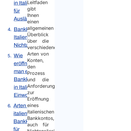
Leitfaden
in Italien
gibt
für
Ihnen
Ausländer
einen
allgemeinen
Bankkonto in
Überblick
Italien für
über die
Nichtansässige
verschiedenen
Arten von
Wie
Konten,
eröffnet
den
man ein
Prozess
Bankkonto
und die
Anforderungen
in Italien als
zur
Einwohner?
Eröffnung
eines
Arten von
italienischen
italienischen
Bankkontos,
Bankkonten
auch für
für