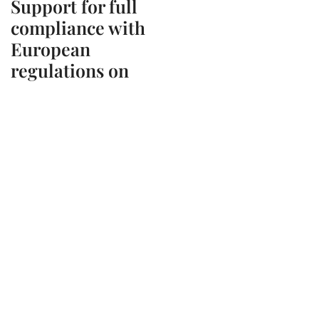
Support for full
compliance with
European
regulations on
Labour Law
Our
specialised
consultants
support
foreign
and
domestic
enterprises
to
remain
fully
compliant
with
European
and
national
labor
law
regulations
.
SCOPRI DI PIÙ SUL
SERVIZIO