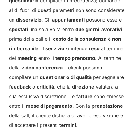
questionario
compilato in precedenza; domande
al di fuori di questi parametri non sono considerate
un
disservizio
. Gli
appuntamenti
possono essere
spostati
una sola volta entro
due giorni lavorativi
prima della call e il
costo della consulenza
è
non
rimborsabile
; il
servizio
si intende
reso
al termine
del
meeting
entro il
tempo prenotato
. Al termine
della
video conferenza
, i clienti possono
compilare un
questionario di qualità
per segnalare
feedback
o
criticità
, che la
direzione
valuterà a
sua esclusiva discrezione. Le
fatture
sono emesse
entro il
mese di pagamento
. Con la
prenotazione
della call, il cliente dichiara di aver preso visione e
di accettare i presenti
termini
.