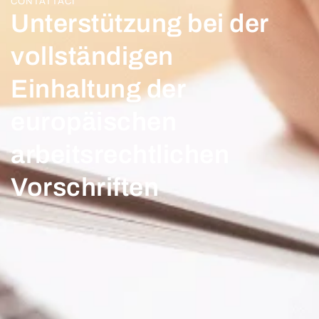
CONTATTACI
Unterstützung bei der
vollständigen
Einhaltung der
europäischen
arbeitsrechtlichen
Vorschriften