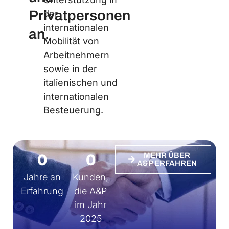
Privatpersonen
der
internationalen
an.
Mobilität von
Arbeitnehmern
sowie in der
italienischen und
internationalen
Besteuerung.
0
0
MEHR ÜBER
A&P ERFAHREN
Jahre an
Kunden,
Erfahrung
die A&P
im Jahr
2025