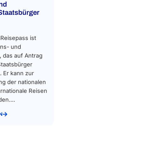
nd
 Staatsbürger
 Reisepass ist
ons- und
 das auf Antrag
 Staatsbürger
. Er kann zur
g der nationalen
ternationale Reisen
en....
N