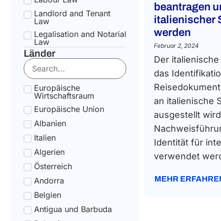
beantragen u
Landlord and Tenant
italienischer
Law
werden
Legalisation and Notarial
Law
Februar 2, 2024
Länder
National Health Service
Der italienische
Law
das Identifikati
State pension Law
Reisedokument,
Europäische
Tax Law
Wirtschaftsraum
an italienische
Uncategorized
Europäische Union
ausgestellt wird
Tax Code Individuals
Albanien
Nachweisführun
Italien
Identität für in
Algerien
verwendet werd
Österreich
MEHR ERFAHRE
Andorra
Belgien
Antigua und Barbuda