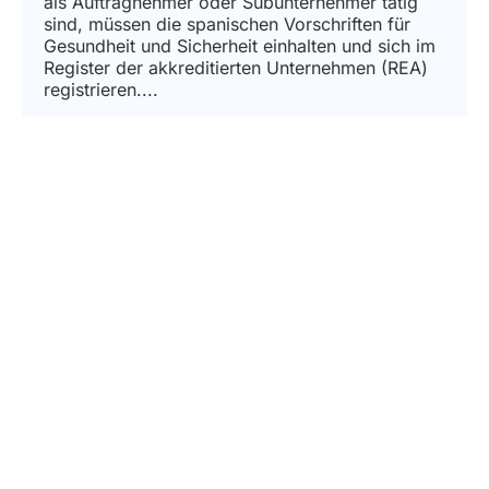
als Auftragnehmer oder Subunternehmer tätig
sind, müssen die spanischen Vorschriften für
Gesundheit und Sicherheit einhalten und sich im
Register der akkreditierten Unternehmen (REA)
registrieren....
MEHR ERFAHREN
Subscribe to our newsletter
Don’t miss out on the latest updates!
Subscribe