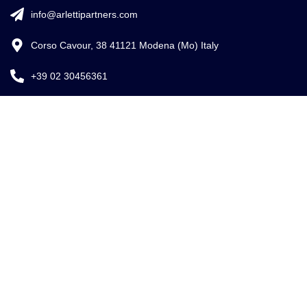
info@arlettipartners.com
Corso Cavour, 38 41121 Modena (Mo) Italy
+39 02 30456361
Credits:
ISO
EU LAW
ISO 9001
27001
EXPERT