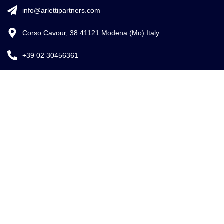
info@arlettipartners.com
Corso Cavour, 38 41121 Modena (Mo) Italy
+39 02 30456361
Credits:
ISO
EU LAW
ISO 9001
27001
EXPERT