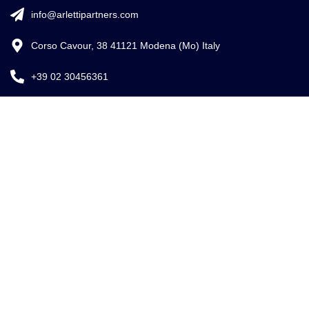
info@arlettipartners.com
Corso Cavour, 38 41121 Modena (Mo) Italy
+39 02 30456361
Credits:
ISO
EU LAW
ISO 9001
27001
EXPERT