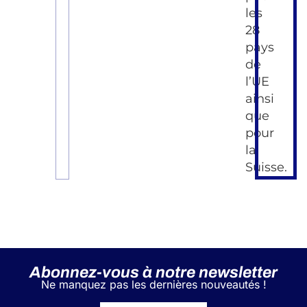
les
28
pays
de
l’UE
ainsi
que
pour
la
Suisse.
Abonnez-vous à notre newsletter
Ne manquez pas les dernières nouveautés !