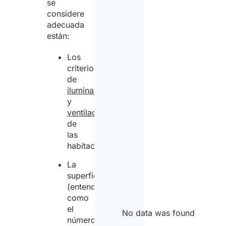
se
considere
adecuada
están:
Los
criterios
de
iluminación
y
ventilación
de
las
habitaciones;
La
superficie
(entendida
como
el
No data was found
número