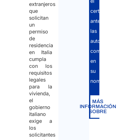
el
extranjeros
certificado
que
solicitan
ante
un
las
permiso
de
autoridades
residencia
competentes
en Italia
cumpla
en
con los
su
requisitos
legales
nombre.
para la
vivienda,
el
MÁS
INFORMACIÓN
gobierno
SOBRE
italiano
exige a
los
solicitantes