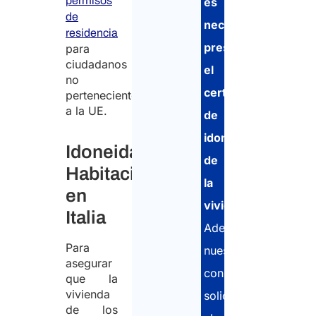
permisos
es
de
necesario
residencia
presentar
para
ciudadanos
el
no
certificado
pertenecientes
a la UE.
de
idoneidad
Idoneidad
de
Habitacional
la
en
vivienda
.
Italia
Además,
Para
nuestros
asegurar
consultores
que la
vivienda
solicitarán
de los