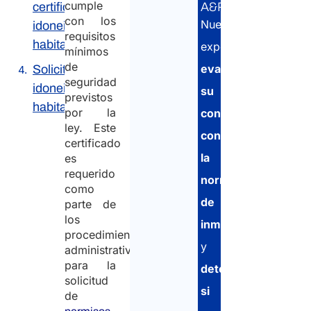
cumple
A&P:
certificado de
con los
Nuestros
idoneidad
requisitos
habitacional?
expertos
mínimos
de
evaluarán
Solicitud de
seguridad
idoneidad
su
previstos
habitacional
por la
conformidad
ley. Este
con
certificado
la
es
requerido
normativa
como
de
parte de
los
inmigración
procedimientos
y
administrativos
para la
determinarán
solicitud
si
de