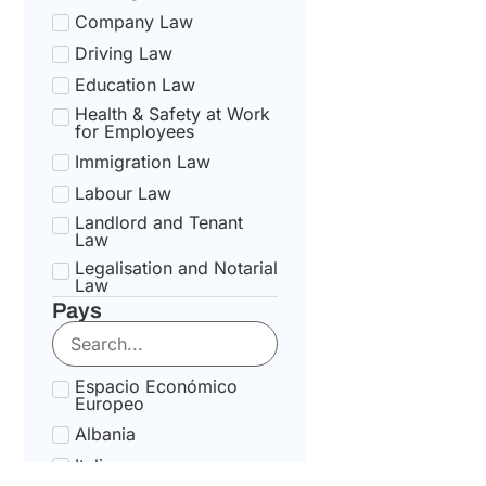
Company Law
Driving Law
Education Law
Health & Safety at Work
for Employees
Immigration Law
Labour Law
Landlord and Tenant
Law
Legalisation and Notarial
Law
Pays
National Health Service
Law
State pension Law
Espacio Económico
Tax Law
Europeo
Uncategorized
Albania
Tax Code Individuals
Italia