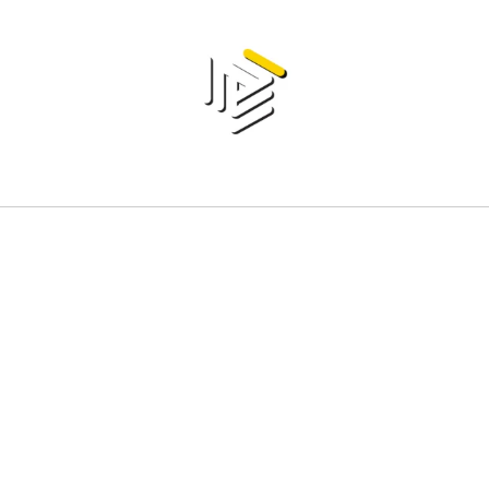
' del servizio relativo svolto da
uropean regulations and bilatera
nd self-
employed
workers in
fully
complying
with