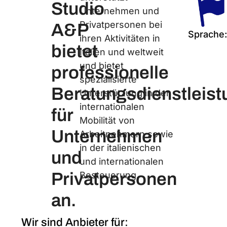
Studio
Unternehmen und
Privatpersonen bei
A&P
Sprache:
ihren Aktivitäten in
bietet
Italien und weltweit
und bietet
professionelle
spezialisierte
Beratungsdienstleis
Unterstützung in der
internationalen
für
Mobilität von
Unternehmen
Arbeitnehmern sowie
in der italienischen
und
und internationalen
Privatpersonen
Besteuerung.
an.
Wir sind Anbieter für: