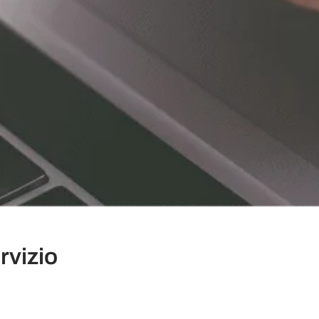
vizio ​