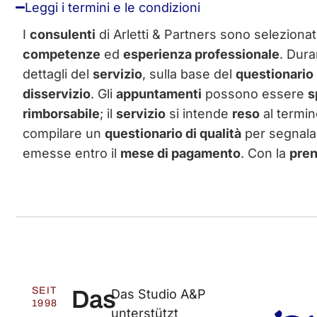
Leggi i termini e le condizioni
I
consulenti
di Arletti & Partners sono seleziona
competenze
ed
esperienza professionale
. Dura
dettagli del
servizio
, sulla base del
questionario
disservizio
. Gli
appuntamenti
possono essere
s
rimborsabile
; il
servizio
si intende
reso
al termin
compilare un
questionario di qualità
per segnal
emesse entro il
mese di pagamento
. Con la
pren
SEIT
Das
Das Studio A&P
1998
unterstützt