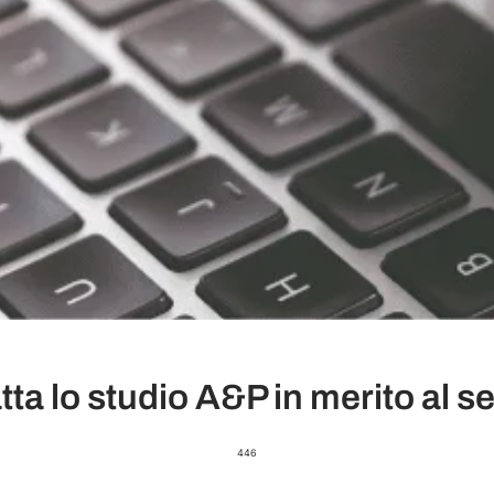
ta lo studio A&P in merito al ser
446