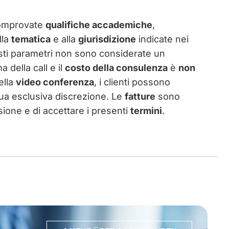
omprovate
qualifiche accademiche
,
lla
tematica
e alla
giurisdizione
indicate nei
sti parametri non sono considerate un
a della call e il
costo della consulenza
è
non
ella
video conferenza
, i clienti possono
ua esclusiva discrezione. Le
fatture
sono
visione e di accettare i presenti
termini
.