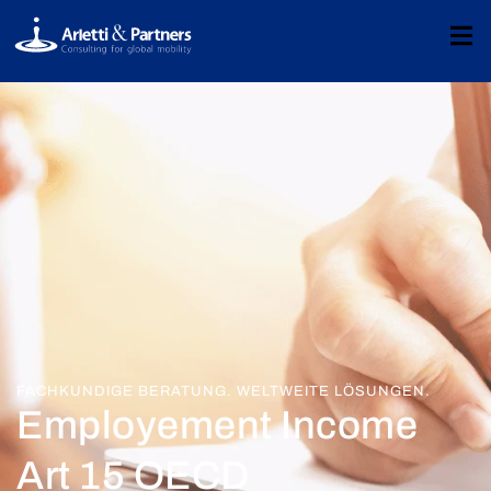
FACHKUNDIGE BERATUNG. WELTWEITE LÖSUNGEN.
Employement Income
Art 15 OECD