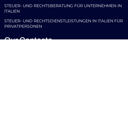
STEUER- UND RECHTSBERATUNG FÜR UNTERNEHMEN IN
ITALIEN
STEUER- UND RECHTSDIENSTLEISTUNGEN IN ITALIEN FÜR
PRIVATPERSONEN
Our Contacts
info@arlettipartners.com
Corso Cavour, 38 41121 Modena (Mo) Italy
+39 02 30456361
Credits:
ISO
ISO
EU LAW