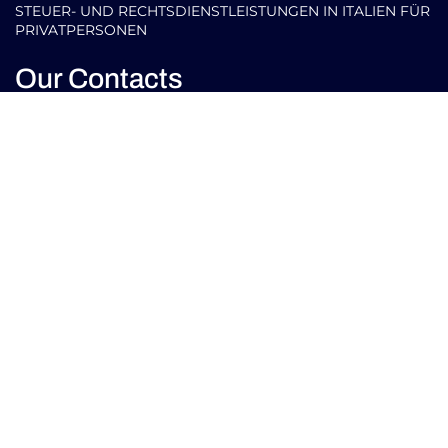
STEUER- UND RECHTSDIENSTLEISTUNGEN IN ITALIEN FÜR
PRIVATPERSONEN
Our Contacts
info@arlettipartners.com
Corso Cavour, 38 41121 Modena (Mo) Italy
+39 02 30456361
Credits:
ISO
ISO
EU LAW
9001
27001
EXPERT