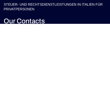
STEUER- UND RECHTSDIENSTLEISTUNGEN IN ITALIEN FÜR
PRIVATPERSONEN
Our Contacts
info@arlettipartners.com
Corso Cavour, 38 41121 Modena (Mo) Italy
+39 02 30456361
Credits:
ISO
EU LAW
ISO 9001
27001
EXPERT