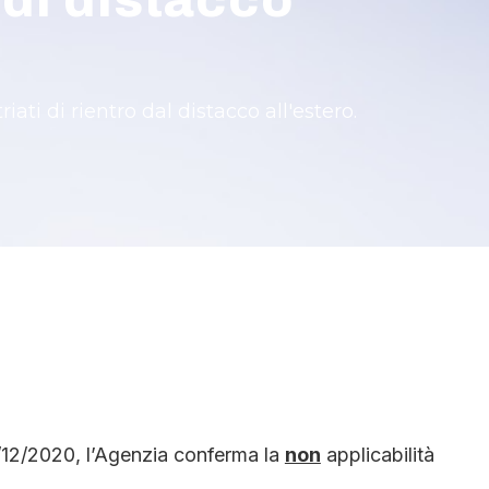
 di distacco
ti di rientro dal distacco all'estero.
8/12/2020, l’Agenzia conferma la
non
applicabilità