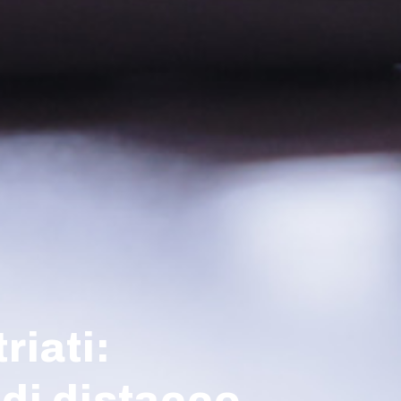
riati: