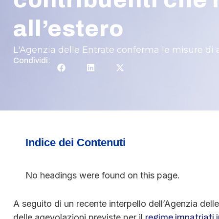
contribuenti che 
all’estero
L'Agenzia delle Entrate conferma le misure di ap
Condividi:
Indice dei Contenuti
No headings were found on this page.
A seguito di un recente interpello dell’Agenzia del
delle agevolazioni previste per il
regime impatriati 