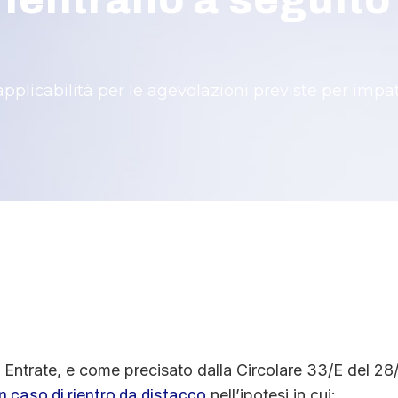
rientrano a seguito
plicabilità per le agevolazioni previste per impatria
le Entrate, e come precisato dalla Circolare 33/E del 2
nell’ipotesi in cui:
in caso di rientro da distacco