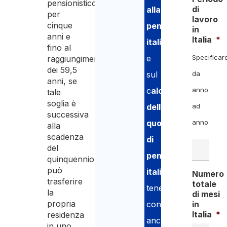
pensionistico
di
alla
per
lavoro
cinque
pensione
in
anni e
Italia
*
italiana
fino al
e
Specificar
raggiungimento
dei 59,5
sul
da
anni, se
c
alcolo
anno
tale
soglia è
della
ad
successiva
quota
anno
alla
scadenza
di
del
pensione
quinquennio,
può
italiana
,
Numero
trasferire
totale
tenendo
la
di mesi
propria
conto
in
Italia
*
residenza
anche
in uno