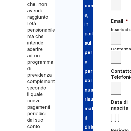
che, non
contributi
avendo
e,
raggiunto
Email
*
l’età
in
pensionabile,
Inserisci 
particolare,
ma che
intende
sul
aderire
Conferma
periodo
ad un
a
programma
di
partire
Contatt
previdenza
Telefoni
dal
complementare
secondo
quale
il quale
risulta
riceve
Data di
pagamenti
nascita
maturato
periodici
il
dal suo
conto
diritto
Periodo