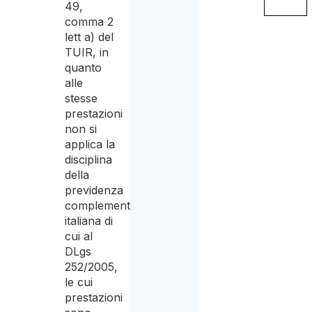
49,
comma 2
al
lett a) del
trattament
TUIR, in
degli
quanto
alle
stessi
stesse
per
prestazioni
non si
la
applica la
finalità
disciplina
della
di
previdenza
ricevere
complementare
italiana di
il
cui al
preventivo
DLgs
252/2005,
le cui
prestazioni