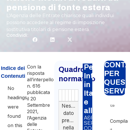
pensione di fonte estera
L'Agenzia delle Entrate chiarisce quali individui
possono accedere al regime di imposizione
sostitutiva titolari di pensione estera.
Condividi:
CONTA
Pensione
Con la
Indice dei
Quadro
PER
risposta
Internaziona
Contenuti
normativo
all’interpello
QUES
in
n. 616
No
SERVI
Italia
pubblicata
Autorità
Fonte
Numero
Articolo
Data
Link
headings
il 20
e
Settembre
Nessun
were
129
all’estero
2021,
dato
found
A&P
l’Agenzia
presente
Compila
SERVIZIO
delle
on this
nella
CORRELATO: