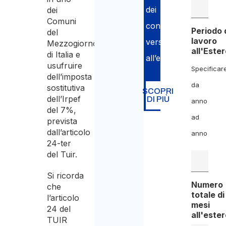
dei
dei
Comuni
contributi
Periodo 
del
lavoro
versati
Mezzogiorno
all'Este
di Italia e
all’estero.
usufruire
Specificar
dell’imposta
da
sostitutiva
SCOPRI
dell’Irpef
DI PIÙ
anno
del 7%,
ad
prevista
dall’articolo
anno
24-ter
del Tuir.
Si ricorda
Numero
che
totale di
l’articolo
mesi
24 del
all'este
TUIR