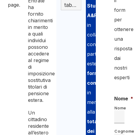
il
Entrate
page.
tabella
Studio
ha
form
fornito
A&P
,
per
chiarimenti
in
in merito
ottenere
a quali
collaborazione
una
individui
con
possono
risposta
accedere
partner
dai
al regime
esterni,
di
nostri
fornisce
imposizione
esperti
sostitutiva
consulenza
titolari di
in
pensione
Nome
*
estera.
merito
Nome
alla
Un
cittadino
totalizzazione
residente
dei
Cognome
all’estero