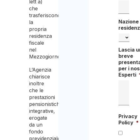
lett a)
che
trasferiscono
Nazione 
la
residen
propria
residenza
fiscale
nel
Lascia u
breve
Mezzogiorno.
present
per i nos
L’Agenzia
Esperti
chiarisce
inoltre
che le
prestazioni
pensionistiche
integrative,
Privacy
erogate
Policy
*
da un
fondo
previdenziale