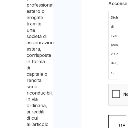
Acconse
professionale
estero o
erogate
Dichiaro
tramite
di
una
società di
aver
assicurazione
preso
estera,
visione
corrisposte
in forma
dell’
inform
di
sul
capitale o
rendita
trattament
sono
dei
riconducibili,
in via
dati
ordinaria,
personali
ai redditi
di cui
ed
all’articolo
acconsen